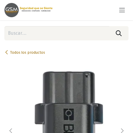
Ir al contenido
Todos los productos