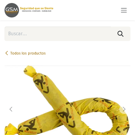
Ir al contenido
Todos los productos