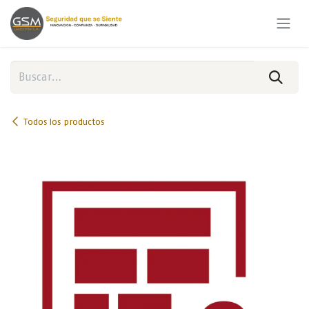
Ir al contenido
Todos los productos