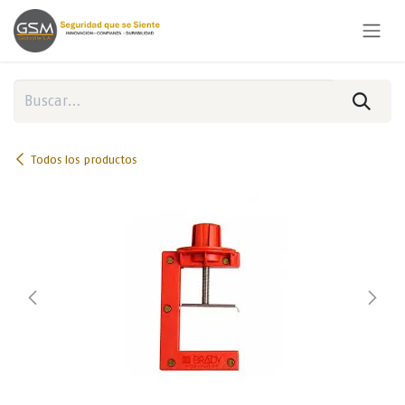
Ir al contenido
Todos los productos