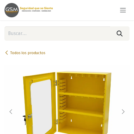
Ir al contenido
Todos los productos