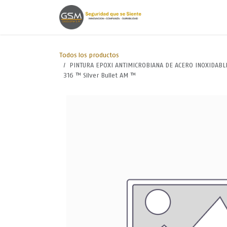
Ir al contenido
Inicio
Lineas de
Todos los productos
PINTURA EPOXI ANTIMICROBIANA DE ACERO INOXIDABLE
316 ™ Silver Bullet AM ™