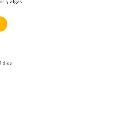
os y algas.
n
0 días