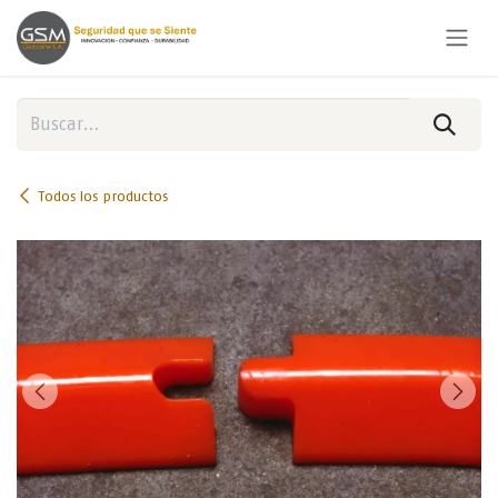
Ir al contenido
Todos los productos