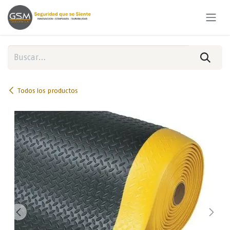
Ir al contenido
Todos los productos