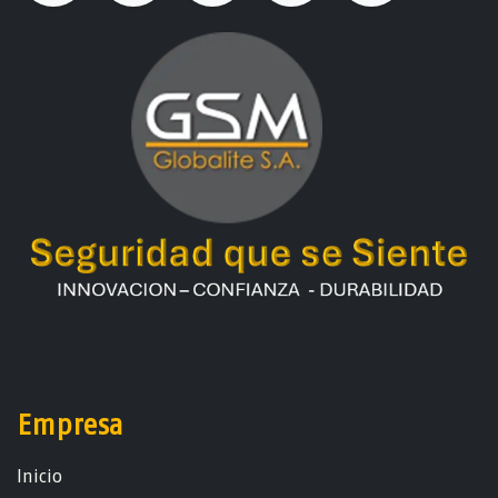
Empresa
Ini​ci​o