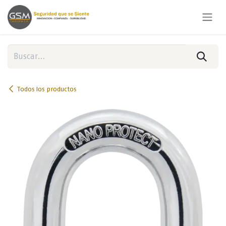
Ir al contenido
Todos los productos