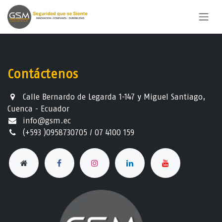
Ir al contenido
Contáctenos
Calle Bernardo de Legarda 1-147 y Miguel Santiago,
Cuenca - Ecuador
info@gsm.ec​
(+593 )0958730705 / 07 4100 159