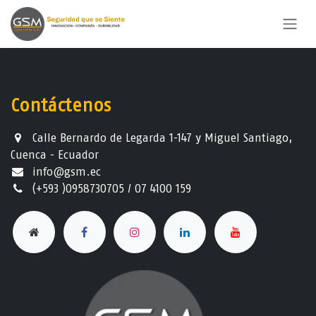
Ir al contenido
Contáctenos
Calle Bernardo de Legarda 1-147 y Miguel Santiago,
Cuenca - Ecuador
info@gsm.ec​
(+593 )0958730705 / 07 4100 159