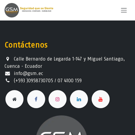
Ir al contenido
Contáctenos
Calle Bernardo de Legarda 1-147 y Miguel Santiago,
Cuenca - Ecuador
info@gsm.ec​
(+593 )0958730705 / 07 4100 159