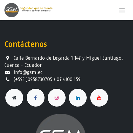
Ir al contenido
Contáctenos
Calle Bernardo de Legarda 1-147 y Miguel Santiago,
Cuenca - Ecuador
info@gsm.ec​
(+593 )0958730705 / 07 4100 159