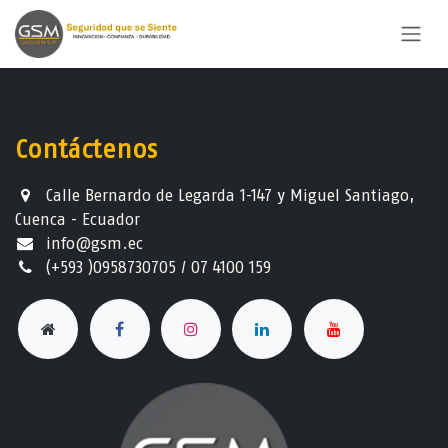
Ir al contenido
Contáctenos
Calle Bernardo de Legarda 1-147 y Miguel Santiago,
Cuenca - Ecuador
info@gsm.ec​
(+593 )0958730705 / 07 4100 159