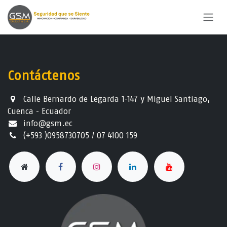
Ir al contenido
Contáctenos
Calle Bernardo de Legarda 1-147 y Miguel Santiago,
Cuenca - Ecuador
info@gsm.ec​
(+593 )0958730705 / 07 4100 159