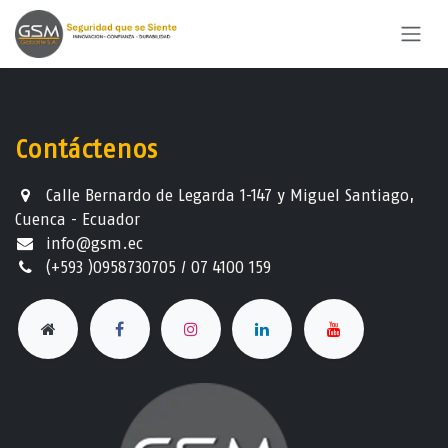
Ir al contenido
Contáctenos
Calle Bernardo de Legarda 1-147 y Miguel Santiago,
Cuenca - Ecuador
info@gsm.ec​
(+593 )0958730705 / 07 4100 159