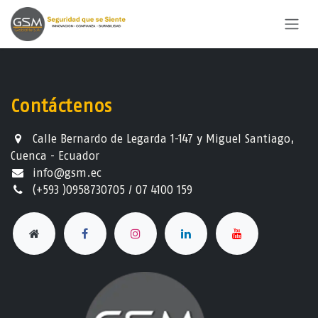
Ir al contenido
Contáctenos
Calle Bernardo de Legarda 1-147 y Miguel Santiago,
Cuenca - Ecuador
info@gsm.ec​
(+593 )0958730705 / 07 4100 159