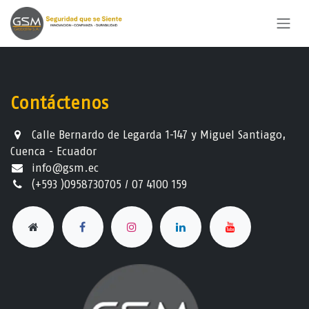
Ir al contenido
Contáctenos
Calle Bernardo de Legarda 1-147 y Miguel Santiago,
Cuenca - Ecuador
info@gsm.ec​
(+593 )0958730705 / 07 4100 159