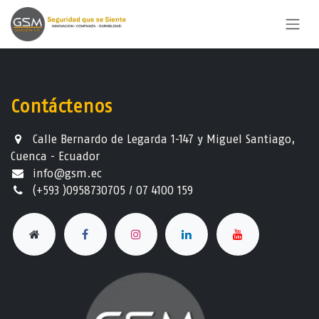
Ir al contenido
Contáctenos
Calle Bernardo de Legarda 1-147 y Miguel Santiago,
Cuenca - Ecuador
info@gsm.ec​
(+593 )0958730705 / 07 4100 159