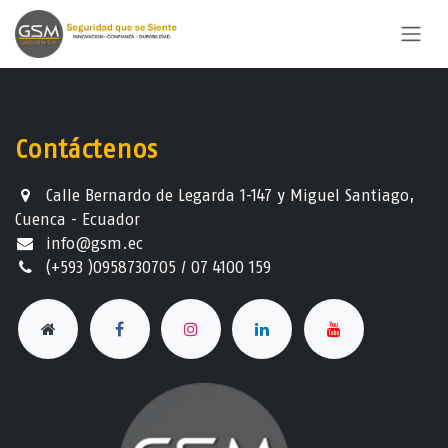
Ir al contenido
Contáctenos
Calle Bernardo de Legarda 1-147 y Miguel Santiago,
Cuenca - Ecuador
info@gsm.ec​
(+593 )0958730705 / 07 4100 159