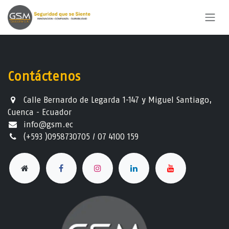
Ir al contenido
Contáctenos
Calle Bernardo de Legarda 1-147 y Miguel Santiago,
Cuenca - Ecuador
info@gsm.ec​
(+593 )0958730705 / 07 4100 159