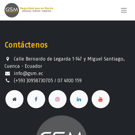
Ir al contenido
Contáctenos
Calle Bernardo de Legarda 1-147 y Miguel Santiago,
Cuenca - Ecuador
info@gsm.ec​
(+593 )0958730705 / 07 4100 159