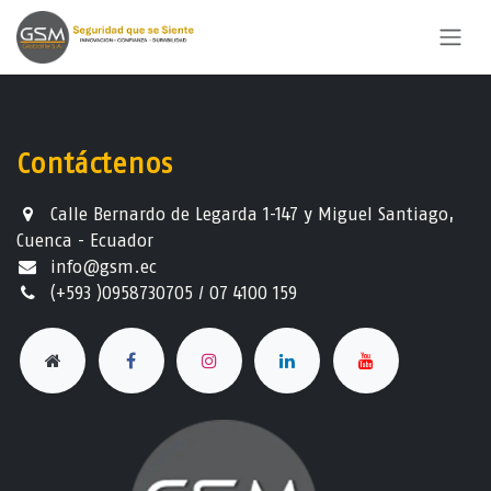
Ir al contenido
Contáctenos
Calle Bernardo de Legarda 1-147 y Miguel Santiago,
Cuenca - Ecuador
info@gsm.ec​
(+593 )0958730705 / 07 4100 159