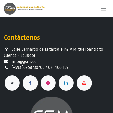
Ir al contenido
Contáctenos
Calle Bernardo de Legarda 1-147 y Miguel Santiago,
Cuenca - Ecuador
info@gsm.ec​
(+593 )0958730705 / 07 4100 159