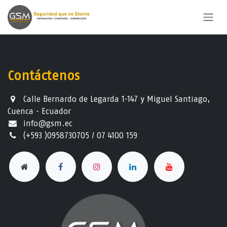
Ir al contenido
Contáctenos
Calle Bernardo de Legarda 1-147 y Miguel Santiago,
Cuenca - Ecuador
info@gsm.ec​
(+593 )0958730705 / 07 4100 159