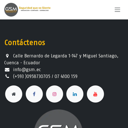
Ir al contenido
Contáctenos
Calle Bernardo de Legarda 1-147 y Miguel Santiago,
Cuenca - Ecuador
info@gsm.ec​
(+593 )0958730705 / 07 4100 159