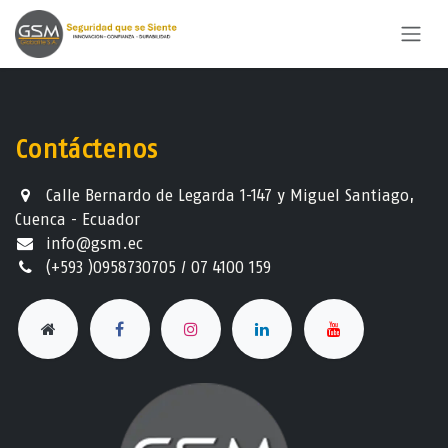
Ir al contenido
Contáctenos
Calle Bernardo de Legarda 1-147 y Miguel Santiago,
Cuenca - Ecuador
info@gsm.ec​
(+593 )0958730705 / 07 4100 159