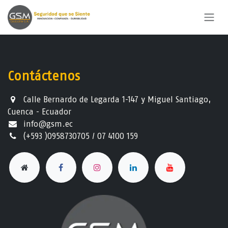
Ir al contenido
Contáctenos
Calle Bernardo de Legarda 1-147 y Miguel Santiago,
Cuenca - Ecuador
info@gsm.ec​
(+593 )0958730705 / 07 4100 159