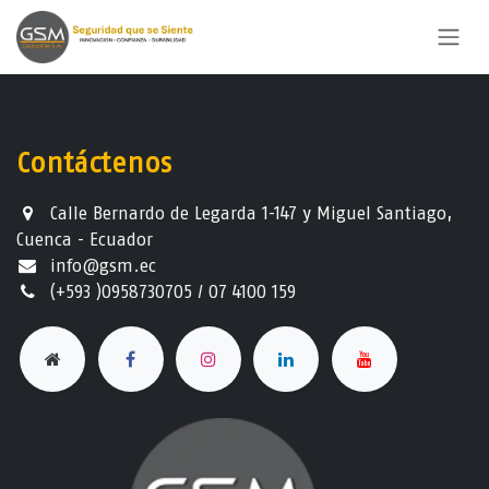
Ir al contenido
Contáctenos
Calle Bernardo de Legarda 1-147 y Miguel Santiago,
Cuenca - Ecuador
info@gsm.ec​
(+593 )0958730705 / 07 4100 159