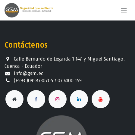
Ir al contenido
Contáctenos
Calle Bernardo de Legarda 1-147 y Miguel Santiago,
Cuenca - Ecuador
info@gsm.ec​
(+593 )0958730705 / 07 4100 159