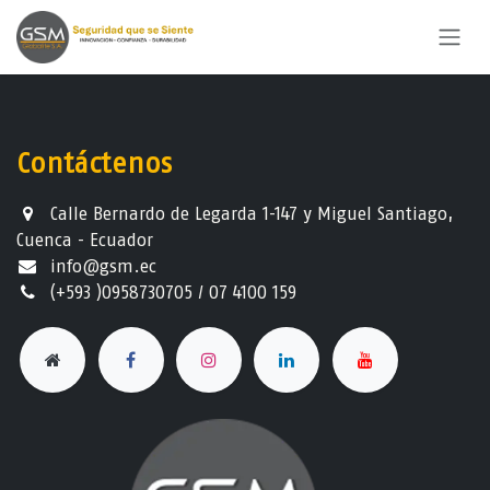
Ir al contenido
Contáctenos
Calle Bernardo de Legarda 1-147 y Miguel Santiago,
Cuenca - Ecuador
info@gsm.ec​
(+593 )0958730705 / 07 4100 159